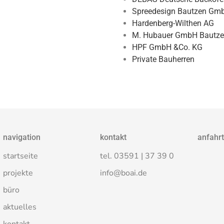
Spreedesign Bautzen Gm
Hardenberg-Wilthen AG
M. Hubauer GmbH Bautz
HPF GmbH &Co. KG
Private Bauherren
navigation
kontakt
anfahrt
startseite
tel. 03591 | 37 39 0
projekte
info@boai.de
büro
aktuelles